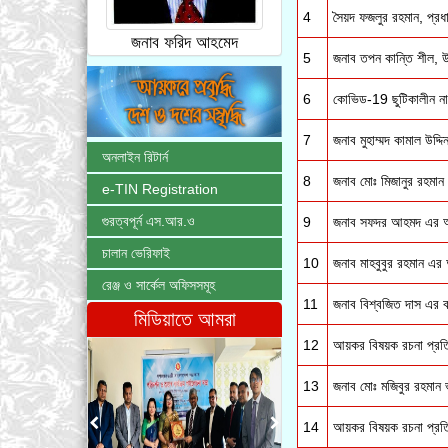
4
সৈয়দ ফজলুর রহমান, প্রধ
জনাব ফরিদ আহমেদ
5
জনাব তপন কান্তি শীল, উচ
6
কোভিড-19 ছুটিকালীন নাগ
7
জনাব মুহাম্মদ কামাল উদ্
অনলাইন রিটার্ন
8
জনাব মোঃ মিজানুর রহমান
e-TIN Registration
গুরত্বপূর্ন এস.আর.ও
9
জনাব সফদর আহমদ এর আর্
চালান ভেরিফাই
10
জনাব মাহবুবুর রহমান এর
রেঞ্জ ও সার্কেল অফিসসমূহ
11
জনাব বিশ্বজিত দাস এর বহি
মিডিয়াতে আমরা
12
আয়কর বিষয়ক রচনা প্র
13
জনাব মোঃ মজিবুর রহমান 
14
আয়কর বিষয়ক রচনা প্রত