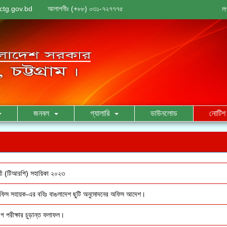
ctg.gov.bd
আলাপনীঃ (+৮৮) ০৩১-৭২৭৭৭৫
ল
জনবল
গ্যালারি
ডাউনলোড
নোটিশ 
ারী (টিআরপি) সহায়িকা ২০২৩
অফিস সহায়ক-এর বহিঃ বাঙলাদেশ ছুটি অনুমোদনের অফিস আদেশ।
োগ পরীক্ষার চুড়ান্ত ফলাফল।