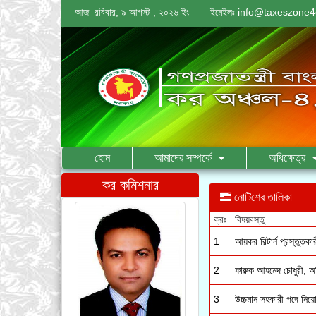
আজ রবিবার, ৯ আগস্ট , ২০২৬ ইং
ইমেইলঃ
info@taxeszone4
হোম
আমাদের সম্পর্কে
অধিক্ষেত্র
কর কমিশনার
নোটিশের তালিকা
1
আয়কর রিটার্ন প্রস্তুতক
2
ফারুক আহমেদ চৌধুরী, 
3
উচ্চমান সহকারী পদে নিয়