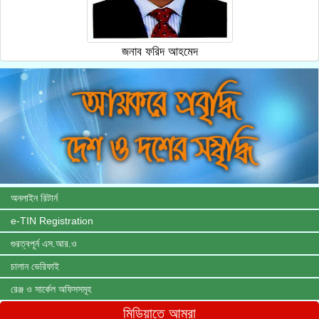
জনাব ফরিদ আহমেদ
অনলাইন রিটার্ন
e-TIN Registration
গুরত্বপূর্ন এস.আর.ও
চালান ভেরিফাই
রেঞ্জ ও সার্কেল অফিসসমূহ
মিডিয়াতে আমরা