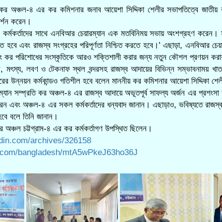
কর অঞ্চল-৪ এর কর কমিশনার জনাব আয়েশা সিদ্দিকা শেলীর সভাপতিত্বে জাতীয় রাজস্
র্শন করেন।
কর্মকর্তাদের সাথে এনবিআর চেয়ারম্যান এক মতবিনিময় সভায় অংশগ্রহণ করেন। স
বে এবং রাজস্ব সংগ্রহের পরিপূর্ণতা নিশ্চিত করতে হবে।’ এছাড়া, এনবিআর চেয়ার
কর পরিশোধের সংস্কৃতিকে আরও শক্তিশালী করার জন্য নতুন কৌশল প্রণয়ন করার 
যটন, মৎস্য, লবণ ও টেকনাফ স্থল বন্দরসহ রাজস্ব আদায়ের বিভিন্ন সম্ভাবনাময় খ
ারের উন্নয়ন কর্মকান্ডও গতিশীল হবে বলেন মাননীয় কর কমিশনার আয়েশা সিদ্দিকা শে
্যান সম্প্রতি কর অঞ্চল-৪ এর রাজস্ব আদায়ে অভূতপূর্ব সাফল্য অর্জন এর প্রশংস
রেন এবং অঞ্চল-৪ এর সকল কর্মকর্তাদের ধন্যবাদ জানান। এছাড়াও, ভবিষ্যতে রাজস
হবে বলে তিনি জানান।
অঞ্চল চট্টগ্রাম-৪ এর কর কর্মকর্তাগণ উপস্থিত ছিলেন।
tidin.com/archives/326158
ta.com/bangladesh/mtA5wPkeJ63ho36J