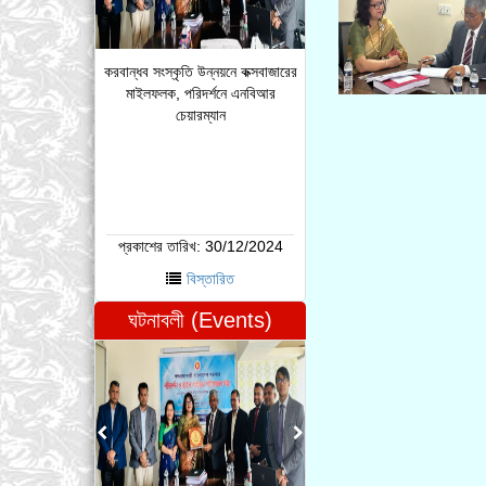
করবান্ধব সংস্কৃতি উন্নয়নে কক্সবাজারের
মাইলফলক, পরিদর্শনে এনবিআর
চেয়ারম্যান
প্রকাশের তারিখ:
30/12/2024
বিস্তারিত
ঘটনাবলী (Events)