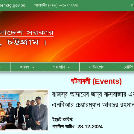
ne4ctg.gov.bd
আলাপনীঃ (+৮৮) ০৩১-৭২৭৭৭৫
ল
জনবল
গ্যালারি
ডাউনলোড
নোটিশ 
ঘটনাবলী (Events)
রাজস্ব আদায়ের জন্য কক্সবাজার 
এনবিআর চেয়ারম্যান আবদুর রহমা
ইভেন্ট তারিখ:
পাবলিশ তারিখ: 28-12-2024