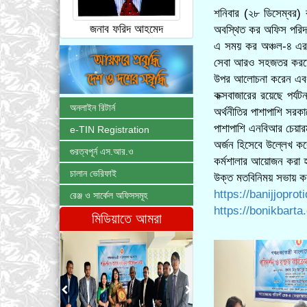
শনিবার (২৮ ডিসেম্বর) 
জনাব ফরিদ আহমেদ
অবস্থিত কর অফিস পরিদ
এ সময় কর অঞ্চল-৪ এর 
সেবা আরও সহজতর করতে হ
উপর আলোচনা করেন এবং 
কক্সবাজারের রয়েছে পর্
অনলাইন রিটার্ন
অর্থনীতির পাশাপাশি সরক
পাশাপাশি এনবিআর চেয়ারম
e-TIN Registration
অর্জন হিসেবে উল্লেখ ক
গুরত্বপূর্ন এস.আর.ও
কর্মশালার আয়োজন করা 
চালান ভেরিফাই
উক্ত মতবিনিময় সভায় কর 
https://banijjopro
রেঞ্জ ও সার্কেল অফিসসমূহ
https://bonikbar
মিডিয়াতে আমরা