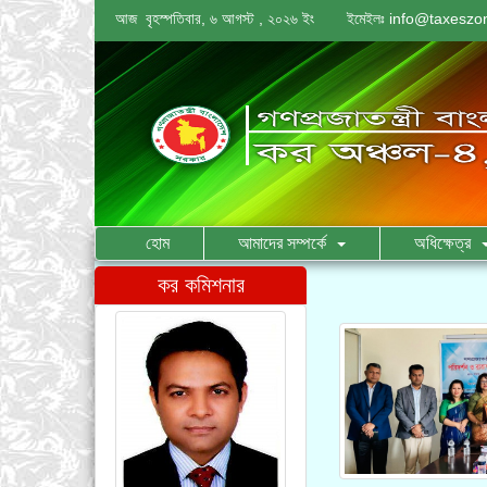
আজ বৃহস্পতিবার, ৬ আগস্ট , ২০২৬ ইং
ইমেইলঃ
info@taxeszo
হোম
আমাদের সম্পর্কে
অধিক্ষেত্র
কর কমিশনার