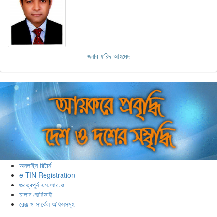
জনাব ফরিদ আহমেদ
অনলাইন রিটার্ন
e-TIN Registration
গুরত্বপূর্ন এস.আর.ও
চালান ভেরিফাই
রেঞ্জ ও সার্কেল অফিসসমূহ