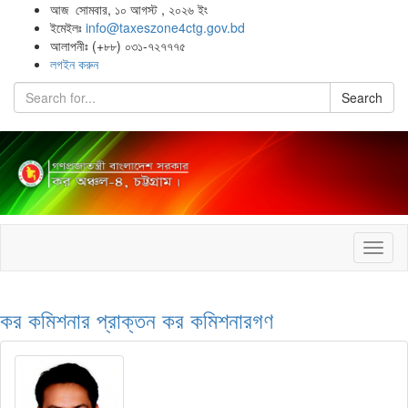
আজ সোমবার, ১০ আগস্ট , ২০২৬ ইং
ইমেইলঃ
info@taxeszone4ctg.gov.bd
আলাপনীঃ (+৮৮) ০৩১-৭২৭৭৭৫
লগইন করুন
Search
Toggl
naviga
কর কমিশনার
প্রাক্তন কর কমিশনারগণ