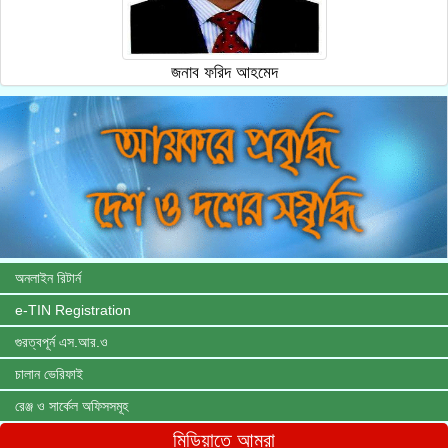
জনাব ফরিদ আহমেদ
অনলাইন রিটার্ন
e-TIN Registration
গুরত্বপূর্ন এস.আর.ও
চালান ভেরিফাই
রেঞ্জ ও সার্কেল অফিসসমূহ
মিডিয়াতে আমরা