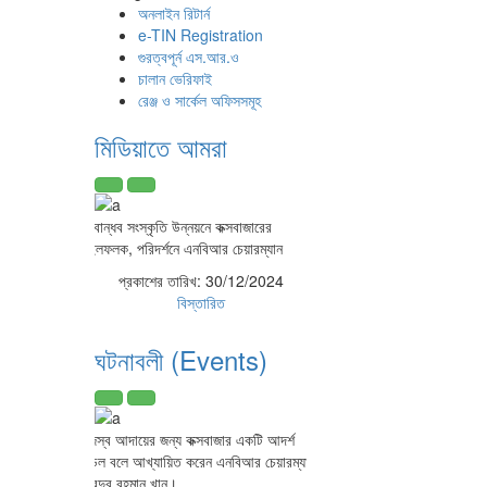
অনলাইন রিটার্ন
e-TIN Registration
গুরত্বপূর্ন এস.আর.ও
চালান ভেরিফাই
রেঞ্জ ও সার্কেল অফিসসমূহ
মিডিয়াতে আমরা
করবান্ধব সংস্কৃতি উন্নয়নে কক্সবাজারের
মাইলফলক, পরিদর্শনে এনবিআর চেয়ারম্যান
প্রকাশের তারিখ:
30/12/2024
বিস্তারিত
ঘটনাবলী (Events)
রাজস্ব আদায়ের জন্য কক্সবাজার একটি আদর্শ
মডেল বলে আখ্যায়িত করেন এনবিআর চেয়ারম্যান
আবদুর রহমান খান।