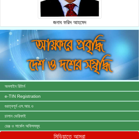
জনাব ফরিদ আহমেদ
অনলাইন রিটার্ন
e-TIN Registration
গুরত্বপূর্ন এস.আর.ও
চালান ভেরিফাই
রেঞ্জ ও সার্কেল অফিসসমূহ
মিডিয়াতে আমরা