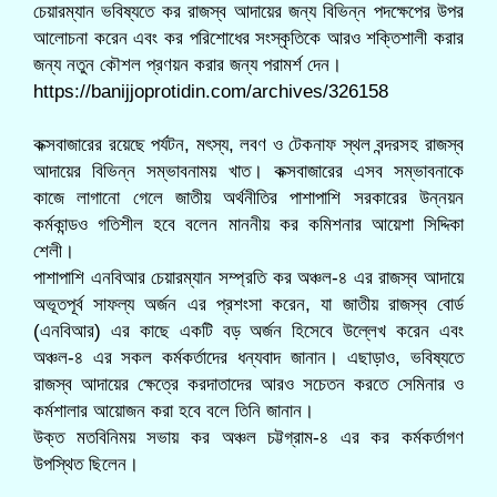
চেয়ারম্যান ভবিষ্যতে কর রাজস্ব আদায়ের জন্য বিভিন্ন পদক্ষেপের উপর
আলোচনা করেন এবং কর পরিশোধের সংস্কৃতিকে আরও শক্তিশালী করার
জন্য নতুন কৌশল প্রণয়ন করার জন্য পরামর্শ দেন।
https://banijjoprotidin.com/archives/326158
কক্সবাজারের রয়েছে পর্যটন, মৎস্য, লবণ ও টেকনাফ স্থল বন্দরসহ রাজস্ব
আদায়ের বিভিন্ন সম্ভাবনাময় খাত। কক্সবাজারের এসব সম্ভাবনাকে
কাজে লাগানো গেলে জাতীয় অর্থনীতির পাশাপাশি সরকারের উন্নয়ন
কর্মকান্ডও গতিশীল হবে বলেন মাননীয় কর কমিশনার আয়েশা সিদ্দিকা
শেলী।
পাশাপাশি এনবিআর চেয়ারম্যান সম্প্রতি কর অঞ্চল-৪ এর রাজস্ব আদায়ে
অভূতপূর্ব সাফল্য অর্জন এর প্রশংসা করেন, যা জাতীয় রাজস্ব বোর্ড
(এনবিআর) এর কাছে একটি বড় অর্জন হিসেবে উল্লেখ করেন এবং
অঞ্চল-৪ এর সকল কর্মকর্তাদের ধন্যবাদ জানান। এছাড়াও, ভবিষ্যতে
রাজস্ব আদায়ের ক্ষেত্রে করদাতাদের আরও সচেতন করতে সেমিনার ও
কর্মশালার আয়োজন করা হবে বলে তিনি জানান।
উক্ত মতবিনিময় সভায় কর অঞ্চল চট্টগ্রাম-৪ এর কর কর্মকর্তাগণ
উপস্থিত ছিলেন।