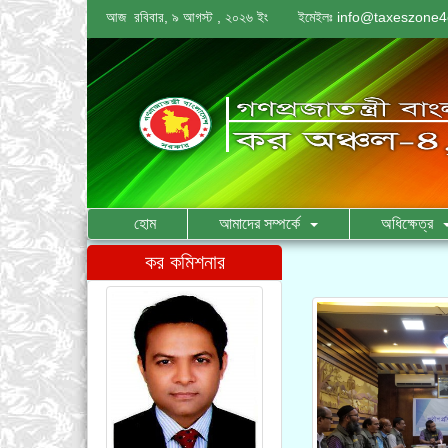
আজ রবিবার, ৯ আগস্ট , ২০২৬ ইং
ইমেইলঃ
info@taxeszone4
হোম
আমাদের সম্পর্কে
অধিক্ষেত্র
কর কমিশনার