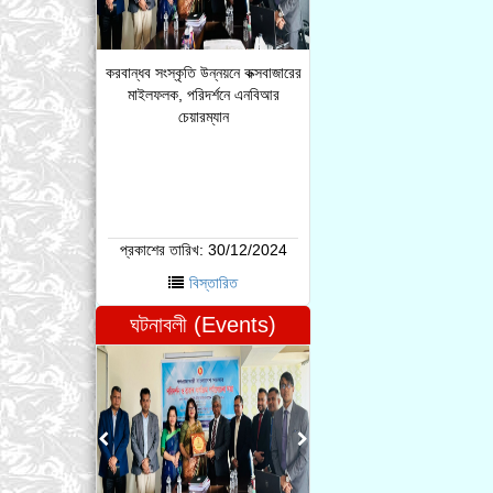
করবান্ধব সংস্কৃতি উন্নয়নে কক্সবাজারের
মাইলফলক, পরিদর্শনে এনবিআর
চেয়ারম্যান
প্রকাশের তারিখ:
30/12/2024
বিস্তারিত
ঘটনাবলী (Events)