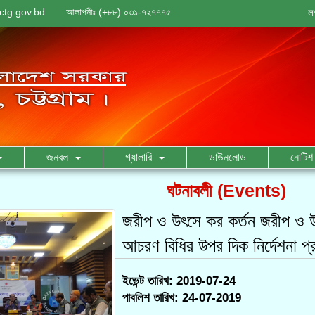
ctg.gov.bd
আলাপনীঃ (+৮৮) ০৩১-৭২৭৭৭৫
ল
জনবল
গ্যালারি
ডাউনলোড
নোটিশ 
ঘটনাবলী (Events)
জরীপ ও উৎসে কর কর্তন জরীপ ও উ
আচরণ বিধির উপর দিক নির্দেশনা প
ইভেন্ট তারিখ: 2019-07-24
পাবলিশ তারিখ: 24-07-2019