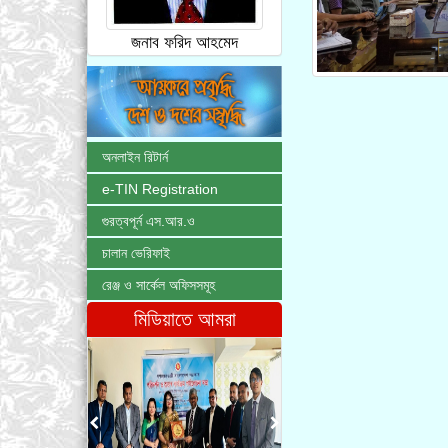
জনাব ফরিদ আহমেদ
অনলাইন রিটার্ন
e-TIN Registration
গুরত্বপূর্ন এস.আর.ও
চালান ভেরিফাই
রেঞ্জ ও সার্কেল অফিসসমূহ
মিডিয়াতে আমরা