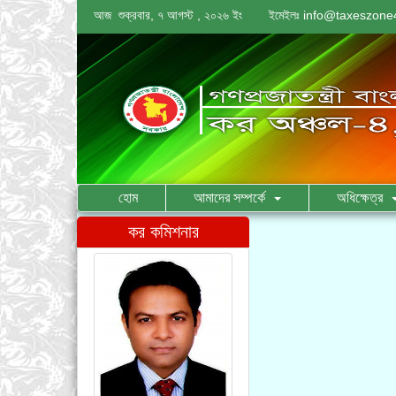
আজ শুক্রবার, ৭ আগস্ট , ২০২৬ ইং
ইমেইলঃ
info@taxeszone4
হোম
আমাদের সম্পর্কে
অধিক্ষেত্র
কর কমিশনার