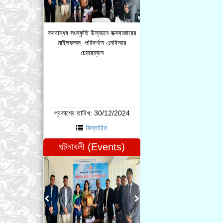
করবান্ধব সংস্কৃতি উন্নয়নে কক্সবাজারের
মাইলফলক, পরিদর্শনে এনবিআর
চেয়ারম্যান
প্রকাশের তারিখ:
30/12/2024
বিস্তারিত
ঘটনাবলী (Events)