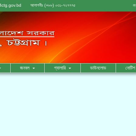
ctg.gov.bd
আলাপনীঃ (+৮৮) ০৩১-৭২৭৭৭৫
ল
জনবল
গ্যালারি
ডাউনলোড
নোটিশ 