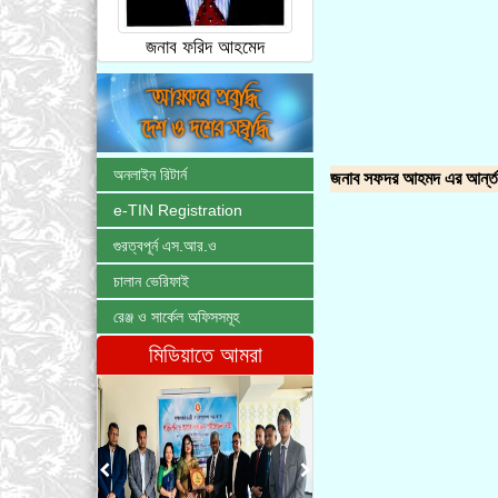
জনাব ফরিদ আহমেদ
অনলাইন রিটার্ন
জনাব সফদর আহমদ এর আর্ন্তজ
e-TIN Registration
গুরত্বপূর্ন এস.আর.ও
চালান ভেরিফাই
রেঞ্জ ও সার্কেল অফিসসমূহ
মিডিয়াতে আমরা