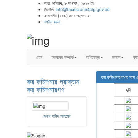
আজ শনিবার, ৮ আগস্ট , ২০২৬ ইং
ইমেইলঃ
info@taxeszone4ctg.gov.bd
আলাপনীঃ (+৮৮) ০৩১-৭২৭৭৭৫
লগইন করুন
হোম
আমাদের সম্পর্কে
অধিক্ষেত্র
জনবল
গ্য
কর কমিশনারগণের নাম ও 
কর কমিশনার
প্রাক্তন
কর কমিশনারগণ
ছবি
জনাব ফরিদ আহমেদ