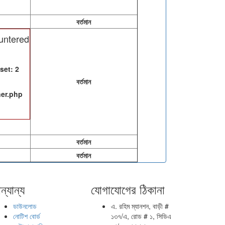
বর্তমান
untered
set: 2
বর্তমান
ner.php
বর্তমান
বর্তমান
ন্যান্য
যোগাযোগের ঠিকানা
ডাউনলোড
এ. রহিম ম্যানশন, বাড়ী #
নোটিশ বোর্ড
১৩৭/এ, রোড # ১, সিডিএ