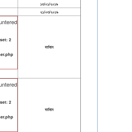
১৩/০১/২০১৯
২১/০৩/২০১৯
untered
set: 2
বর্তমান
ner.php
untered
set: 2
বর্তমান
ner.php