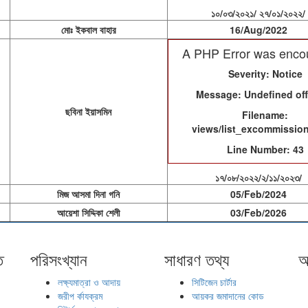
১০/০৩/২০২১/ ২৭/০১/২০২২/
মোঃ ইকবাল বাহার
16/Aug/2022
A PHP Error was enco
Severity: Notice
Message: Undefined off
ছবিনা ইয়াসমিন
Filename:
views/list_excommissio
Line Number: 43
১৭/০৮/২০২২/২/১১/২০২৩/
মিজ আসমা দিনা গনি
05/Feb/2024
আয়েশা সিদ্দিকা শেলী
03/Feb/2026
ত
পরিসংখ্যান
সাধারণ তথ্য
অ
লক্ষ্যমাত্রা ও আদায়
সিটিজেন চার্টার
জরীপ র্কাযক্রম
আয়কর জমাদানের কোড