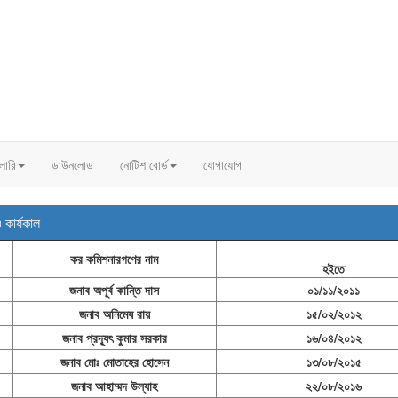
ালারি
ডাউনলোড
নোটিশ বোর্ড
যোগাযোগ
কার্যকাল
কর কমিশনারগণের নাম
হইতে
জনাব অপূর্ব কান্তি দাস
০১/১১/২০১১
জনাব অনিমেষ রায়
১৫/০২/২০১২
জনাব প্রদ্যূৎ কুমার সরকার
১৬/০৪/২০১২
জনাব মোঃ মোতাহের হোসেন
১৩/০৮/২০১৫
জনাব আহাম্মদ উল্যাহ
২২/০৮/২০১৬