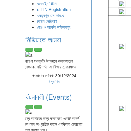
অনলাইন রিটার্ন
e-TIN Registration
গুরত্বপূর্ন এস.আর.ও
চালান ভেরিফাই
রেঞ্জ ও সার্কেল অফিসসমূহ
মিডিয়াতে আমরা
করবান্ধব সংস্কৃতি উন্নয়নে কক্সবাজারের
মাইলফলক, পরিদর্শনে এনবিআর চেয়ারম্যান
প্রকাশের তারিখ:
30/12/2024
বিস্তারিত
ঘটনাবলী (Events)
রাজস্ব আদায়ের জন্য কক্সবাজার একটি আদর্শ
মডেল বলে আখ্যায়িত করেন এনবিআর চেয়ারম্যান
আবদুর রহমান খান।