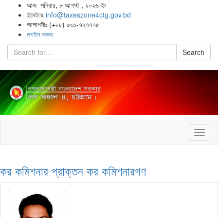
আজ শনিবার, ৮ আগস্ট , ২০২৬ ইং
ইমেইলঃ
info@taxeszone4ctg.gov.bd
আলাপনীঃ (+৮৮) ০৩১-৭২৭৭৭৫
লগইন করুন
Search
Toggl
naviga
কর কমিশনার
প্রাক্তন কর কমিশনারগণ