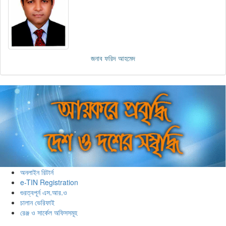
জনাব ফরিদ আহমেদ
অনলাইন রিটার্ন
e-TIN Registration
গুরত্বপূর্ন এস.আর.ও
চালান ভেরিফাই
রেঞ্জ ও সার্কেল অফিসসমূহ