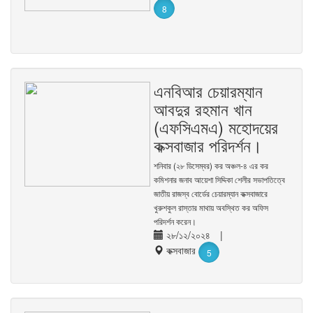
8
এনবিআর চেয়ারম্যান
আবদুর রহমান খান
(এফসিএমএ) মহোদয়ের
কক্সবাজার পরিদর্শন।
শনিবার (২৮ ডিসেম্বর) কর অঞ্চল-৪ এর কর
কমিশনার জনাব আয়েশা সিদ্দিকা শেলীর সভাপতিত্বে
জাতীয় রাজস্ব বোর্ডের চেয়ারম্যান কক্সবাজারে
খুরুশকুল রাস্তার মাথায় অবস্থিত কর অফিস
পরিদর্শন করেন।
২৮/১২/২০২৪
|
কক্সবাজার
5