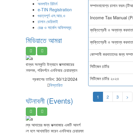
অনলাইন রিটার্ন
সম্পাদনাযোগ্য চালান ফরম (টি
e-TIN Registration
গুরত্বপূর্ন এস.আর.ও
Income Tax Manual (Pa
চালান ভেরিফাই
রেঞ্জ ও সার্কেল অফিসসমূহ
ব্যক্তিশ্রেনী ও অন্যান্য করদ
মিডিয়াতে আমরা
ব্যক্তিশ্রেনী ও অন্যান্য করদা
কোম্পানী করদাতাদের জন্য সম্
করবান্ধব সংস্কৃতি উন্নয়নে কক্সবাজারের
সিটিজেন চার্টার
মাইলফলক, পরিদর্শনে এনবিআর চেয়ারম্যান
সিটিজেন চার্টার ২০২৩
প্রকাশের তারিখ:
30/12/2024
বিস্তারিত
1
2
3
>
ঘটনাবলী (Events)
রাজস্ব আদায়ের জন্য কক্সবাজার একটি আদর্শ
মডেল বলে আখ্যায়িত করেন এনবিআর চেয়ারম্যান