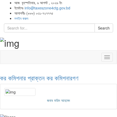
আজ বৃহস্পতিবার, ৬ আগস্ট , ২০২৬ ইং
ইমেইলঃ
info@taxeszone4ctg.gov.bd
আলাপনীঃ (+৮৮) ০৩১-৭২৭৭৭৫
লগইন করুন
Search
Toggl
naviga
কর কমিশনার
প্রাক্তন কর কমিশনারগণ
জনাব ফরিদ আহমেদ