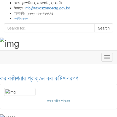
আজ বৃহস্পতিবার, ৬ আগস্ট , ২০২৬ ইং
ইমেইলঃ
info@taxeszone4ctg.gov.bd
আলাপনীঃ (+৮৮) ০৩১-৭২৭৭৭৫
লগইন করুন
Search
Toggl
naviga
কর কমিশনার
প্রাক্তন কর কমিশনারগণ
জনাব ফরিদ আহমেদ