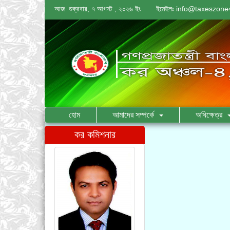
আজ শুক্রবার, ৭ আগস্ট , ২০২৬ ইং
ইমেইলঃ
info@taxeszone4
হোম
আমাদের সম্পর্কে
অধিক্ষেত্র
কর কমিশনার