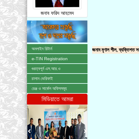
জনাব ফরিদ আহমেদ
অনলাইন রিটার্ন
জনাব মৃণাল শীল, ব্যক্তিগত সহ
e-TIN Registration
গুরত্বপূর্ন এস.আর.ও
চালান ভেরিফাই
রেঞ্জ ও সার্কেল অফিসসমূহ
মিডিয়াতে আমরা