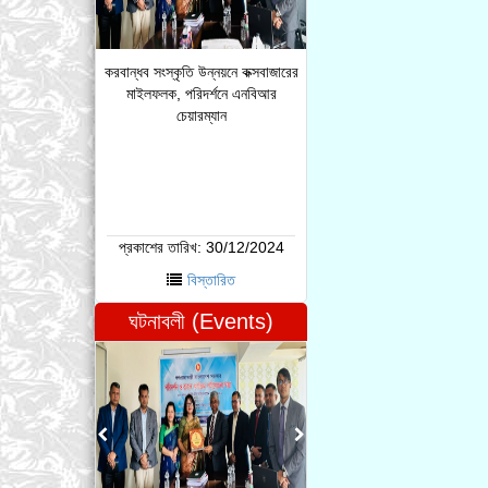
করবান্ধব সংস্কৃতি উন্নয়নে কক্সবাজারের
মাইলফলক, পরিদর্শনে এনবিআর
চেয়ারম্যান
প্রকাশের তারিখ:
30/12/2024
বিস্তারিত
ঘটনাবলী (Events)