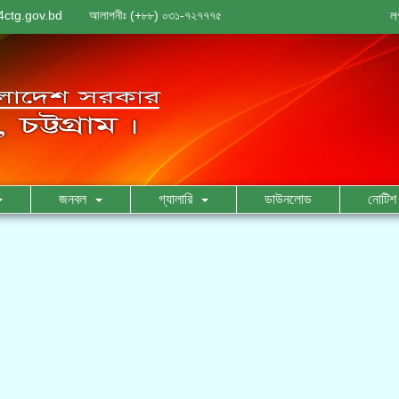
ctg.gov.bd
আলাপনীঃ (+৮৮) ০৩১-৭২৭৭৭৫
ল
জনবল
গ্যালারি
ডাউনলোড
নোটিশ 