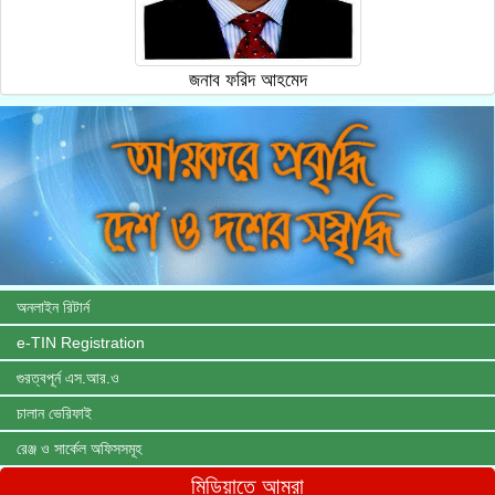
জনাব ফরিদ আহমেদ
অনলাইন রিটার্ন
e-TIN Registration
গুরত্বপূর্ন এস.আর.ও
চালান ভেরিফাই
রেঞ্জ ও সার্কেল অফিসসমূহ
মিডিয়াতে আমরা