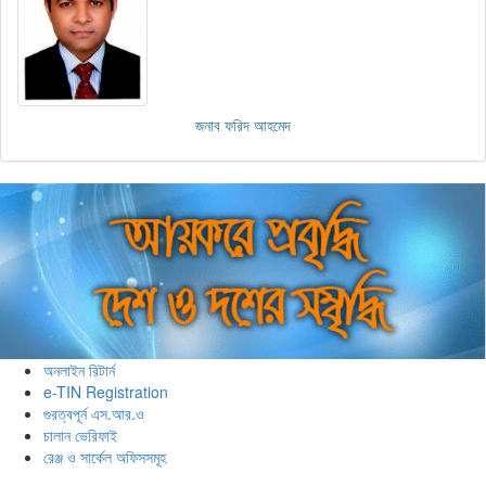
জনাব ফরিদ আহমেদ
অনলাইন রিটার্ন
e-TIN Registration
গুরত্বপূর্ন এস.আর.ও
চালান ভেরিফাই
রেঞ্জ ও সার্কেল অফিসসমূহ