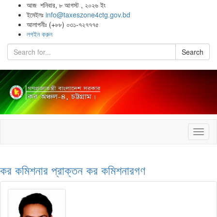
আজ শনিবার, ৮ আগস্ট , ২০২৬ ইং
ইমেইলঃ
info@taxeszone4ctg.gov.bd
আলাপনীঃ (+৮৮) ০৩১-৭২৭৭৭৫
লগইন করুন
Search
Toggl
naviga
কর কমিশনার
প্রাক্তন কর কমিশনারগণ