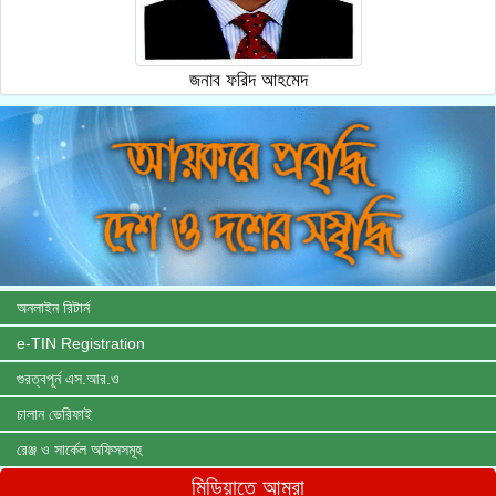
জনাব ফরিদ আহমেদ
অনলাইন রিটার্ন
e-TIN Registration
গুরত্বপূর্ন এস.আর.ও
চালান ভেরিফাই
রেঞ্জ ও সার্কেল অফিসসমূহ
মিডিয়াতে আমরা