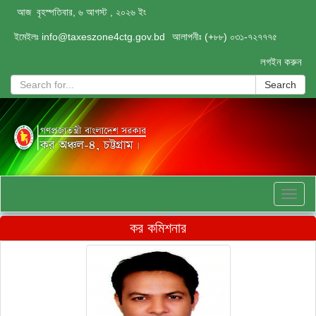
আজ বৃহস্পতিবার, ৬ আগস্ট , ২০২৬ ইং
ইমেইলঃ
info@taxeszone4ctg.gov.bd
আলাপনীঃ (+৮৮) ০৩১-৭২৭৭৭৫
লগইন করুন
Search
Toggl
naviga
কর কমিশনার