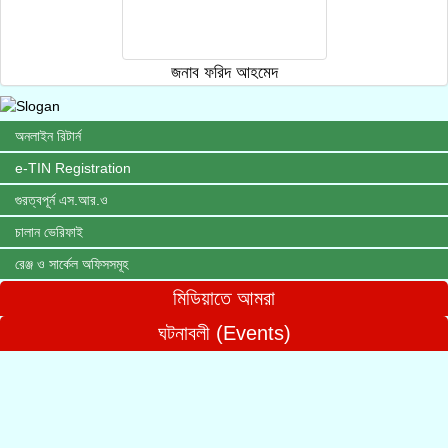
জনাব ফরিদ আহমেদ
অনলাইন রিটার্ন
e-TIN Registration
গুরত্বপূর্ন এস.আর.ও
চালান ভেরিফাই
রেঞ্জ ও সার্কেল অফিসসমূহ
মিডিয়াতে আমরা
ঘটনাবলী (Events)