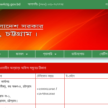
ne4ctg.gov.bd
আলাপনীঃ (+৮৮) ০৩১-৭২৭৭৭৫
ল
জনবল
গ্যালারি
ডাউনলোড
নোটিশ 
আওতাধীন অন্যান্য অফিস সমূহের ঠিকানা
কার্যালয়
ানীজ), কর অঞ্চল-৪, চট্টগ্রাম
০২৩৩৩৩১১৮৬৫ /
০১৯৭৪৯৯১৯৯৫
রোড নং-১,
বাদ, চট্টগ্রাম।