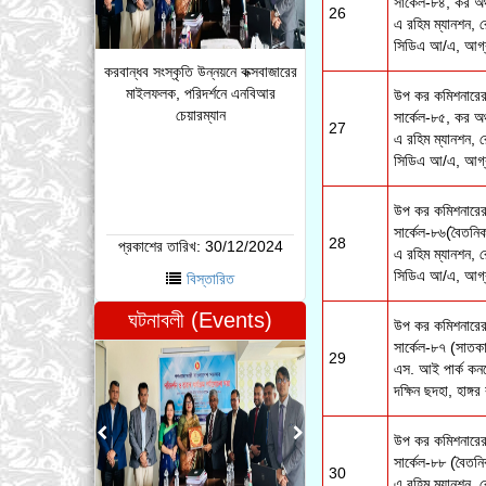
সার্কেল-৮৪, কর অঞ্
26
এ রহিম ম্যানশন, 
সিডিএ আ/এ, আগ্রাব
করবান্ধব সংস্কৃতি উন্নয়নে কক্সবাজারের
মাইলফলক, পরিদর্শনে এনবিআর
উপ কর কমিশনারের 
চেয়ারম্যান
সার্কেল-৮৫, কর অঞ্
27
এ রহিম ম্যানশন, 
সিডিএ আ/এ, আগ্রা
উপ কর কমিশনারের 
সার্কেল-৮৬(বৈতনিক
28
প্রকাশের তারিখ:
30/12/2024
এ রহিম ম্যানশন, 
সিডিএ আ/এ, আগ্রাব
বিস্তারিত
ঘটনাবলী (Events)
উপ কর কমিশনারের 
সার্কেল-৮৭ (সাতকা
29
এস. আই পার্ক কনভ
দক্ষিন ছদহা, হাঙ্গর
উপ কর কমিশনারের 
সার্কেল-৮৮ (বৈতনি
30
এ রহিম ম্যানশন, 