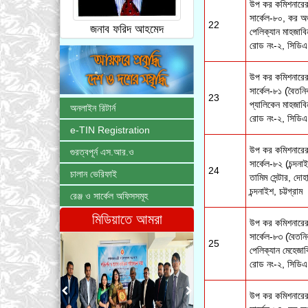
উপ কর কমিশনারের 
সার্কেল-৮০, কর অঞ্
22
জনাব ফরিদ আহমেদ
পেলিক্যান মাহজা
রোড নং-২, সিডিএ 
উপ কর কমিশনারের 
সার্কেল-৮১ (বৈতনি
23
প্যালিকেন মাহজাব
অনলাইন রিটার্ন
রোড নং-২, সিডিএ 
e-TIN Registration
উপ কর কমিশনারের 
গুরত্বপূর্ন এস.আর.ও
সার্কেল-৮২ (চন্দনা
24
চালান ভেরিফাই
তামিম সেন্টার, দো
চন্দনাইশ, চট্টগ্রাম
রেঞ্জ ও সার্কেল অফিসসমূহ
মিডিয়াতে আমরা
উপ কর কমিশনারের 
সার্কেল-৮৩ (বৈতনি
25
পেলিক্যান মেহেজ
রোড নং-২, সিডিএ 
উপ কর কমিশনারের 