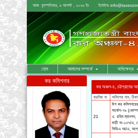
আজ বৃহস্পতিবার, ৬ আগস্ট , ২০২৬ ইং
ইমেইলঃ
info@taxeszo
হোম
আমাদের সম্পর্কে
অধিক্ষেত্র
কর কমিশনার
কর অঞ্চল-৪, চট্টগ্রামের 
উপ কর কমিশনারের 
সার্কেল-৭৯ (কোম্প
21
এ. রহিম ম্যানশন,
বাড়ী নং-১৩৭/এ, 
সিডিএ আ/এ, আগ্রা