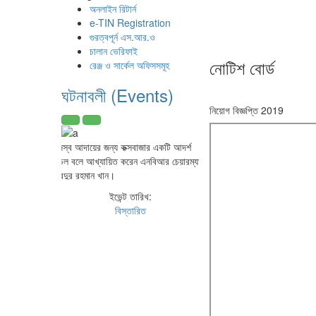
অনলাইন রিটার্ন
e-TIN Registration
গুরত্বপূর্ন এস.আর.ও
চালান ভেরিফাই
নোটিশ বোর্ড
রেঞ্জ ও সার্কেল অফিসসমূহ
ঘটনাবলী (Events)
নিয়োগ বিজ্ঞপ্তি 2019
রাজস্ব আদায়ের জন্য কক্সবাজার একটি আদর্শ
মডেল বলে আখ্যায়িত করেন এনবিআর চেয়ারম্যান
আবদুর রহমান খান।
ইভেন্ট তারিখ:
বিস্তারিত