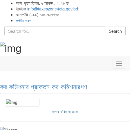
আজ বৃহস্পতিবার, ৬ আগস্ট , ২০২৬ ইং
ইমেইলঃ
info@taxeszone4ctg.gov.bd
আলাপনীঃ (+৮৮) ০৩১-৭২৭৭৭৫
লগইন করুন
Search
Toggl
naviga
কর কমিশনার
প্রাক্তন কর কমিশনারগণ
জনাব ফরিদ আহমেদ